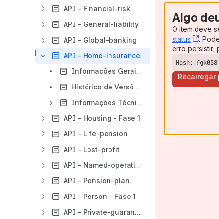
API - Financial-risk
Algo de
API - General-liability
O item deve s
status
, (op
. Pod
API - Global-banking
erro persistir
API - Home-insurance
Hash: fgk058
Informações Gerais - API - Home-insurance
Recarregar
Histórico de Versões - API - Home-insurance
Informações Técnicas - API - Home-insurance
API - Housing - Fase 1
API - Life-pension
API - Lost-profit
API - Named-operational-risks
API - Pension-plan
API - Person - Fase 1
API - Private-guarantee