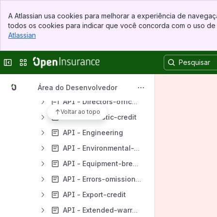
API - Auto-extended-warranty
Banner
A Atlassian usa cookies para melhorar a experiência de navegaçã
Top Bar
API - Auto-insurance
todos os cookies para indicar que você concorda com o uso de 
Sidebar
Atlassian
, (opens new window)
API - Business
Main Content
API - Capitalization-title
Esconder barra lateral
Trocar sites ou aplicativos
API - Condominium
API - Cyber-risk
Área do Desenvolvedor
API - Directors-officers-liability
Voltar ao topo
API - Domestic-credit
API - Engineering
API - Environmental-liability
API - Equipment-breakdown
API - Errors-omissions-liability
API - Export-credit
API - Extended-warranty