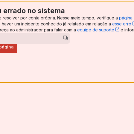
u errado no sistema
e resolver por conta própria. Nesse meio tempo, verifique a
página
ens new window)
e haver um incidente conhecido já relatado em relação a
esse erro
, peça ao administrador para falar com a
equipe de suporte
, (ope
e infor
 página