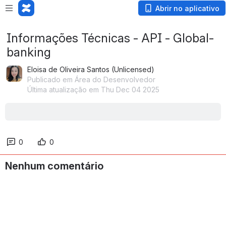
Abrir no aplicativo
Informações Técnicas - API - Global-
banking
Eloisa de Oliveira Santos (Unlicensed)
Publicado em Área do Desenvolvedor
Última atualização em Thu Dec 04 2025
0
0
Nenhum comentário