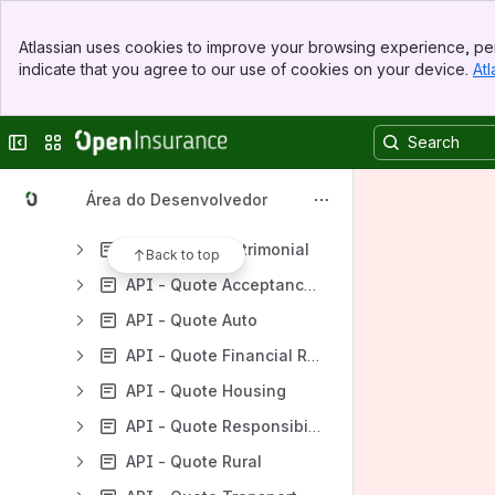
Fase 2 - Dados Relacionados à Movimentações
Banner
Fase 3 - Serviços de Iniciação de Movimentação
Atlassian uses cookies to improve your browsing experience, per
Top Bar
indicate that you agree to our use of cookies on your device.
Atl
Documentos Complementares da Fase 3 Bloco 6
Sidebar
Main Content
API - Claim Notification
Collapse sidebar
Switch sites or apps
API - Dynamic Fields
API - Endorsement
Área do Desenvolvedor
API - Notifications
API - Quote Patrimonial
Back to top
API - Quote Acceptance And Branches Abroad
API - Quote Auto
API - Quote Financial Risk
API - Quote Housing
API - Quote Responsibility
API - Quote Rural