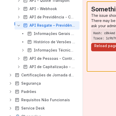
API - Quote Transport
Somethi
API - Webhook
The issue sho
API de Previdência - Contratação e Portabilidade
There may be 
API Resgate – Previdência e Capitalização
ask your admi
Informações Gerais - API Resgate – Previdência e Capitalização
Trace: 1c9b7
Histórico de Versões - API Resgate – Previdência e Capitalização
Reload pag
Informações Técnicas - API Resgate – Previdência e Capitalização
API de Pessoas - Contratação
API de Capitalização - Pagamento de Sorteio e contratação
Certificações de Jornada do Open Insurance
Segurança
Padrões
Requisitos Não Funcionais
Service Desk