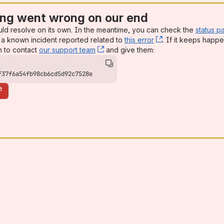
ng went wrong on our end
uld resolve on its own. In the meantime, you can check the
status p
a known incident reported related to
this error
, (opens new win
. If it keeps happe
n to contact
our support team
, (opens new window)
and give them:
f37f6a54fb98cb6cd5d92c7528e
e